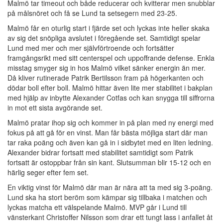
Malmö tar timeout och både reducerar och kvitterar men snubblar
på målsnöret och få se Lund ta setsegern med 23-25.
Malmö får en oturlig start i fjärde set och lyckas inte heller skaka
av sig det snöpliga avslutet i föregående set. Samtidigt spelar
Lund med mer och mer självförtroende och fortsätter
framgångsrikt med sitt centerspel och uppoffrande defense. Enkla
misstag smyger sig in hos Malmö vilket sänker energin än mer.
Då kliver rutinerade Patrik Bertilsson fram på högerkanten och
dödar boll efter boll. Malmö hittar även lite mer stabilitet i bakplan
med hjälp av inbytte Alexander Cotfas och kan snygga till siffrorna
in mot ett sista avgörande set.
Malmö pratar ihop sig och kommer in på plan med ny energi med
fokus på att gå för en vinst. Man får bästa möjliga start där man
tar raka poäng och även kan gå in i sidbytet med en liten ledning.
Alexander bidrar fortsatt med stabilitet samtidigt som Patrik
fortsatt är ostoppbar från sin kant. Slutsumman blir 15-12 och en
härlig seger efter fem set.
En viktig vinst för Malmö där man är nära att ta med sig 3-poäng.
Lund ska ha stort beröm som kämpar sig tillbaka i matchen och
lyckas matcha ett välspelande Malmö. MVP går i Lund till
vänsterkant Christoffer Nilsson som drar ett tungt lass i anfallet åt