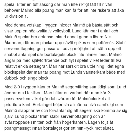
spela. Efter en tuff säsong där man inte riktigt fått till nivån
behöver Malmö alla poäng man kan få för att inte riskera att åka
ur division 1.
Med denna vetskap i ryggen inleder Malmö på bästa sätt och
visar upp en högkvalitativ volleyboll. Lund kämpar i anfall och
Malmö spelar bra defense, bland annat genom libero Nils
Åkerman, där man plockar upp såväl spikes som petförsök. Stabil
servemottagning ger passare Ludvig möjlighet att sätta upp ett
snabbt anfallspel där bortalagets block inte hinner med. Malmö
ångar på med självförtroende och flyt i spelet vilket leder till två
relativt enkla setsegrar. Man har särskilt bra utdelning i det egna
blockspelet där man tar poäng mot Lunds vänsterkant både med
dubbel- och singelblock.
Med 2-0 i ryggen känner Malmö segervittring samtidigt som Lund
ändrar om i taktiken. Man hittar en variant där man kör 2-
passarsystem vilket gör det svårare för Malmöblocket att
prioritera kant. Bortalaget höjer sin allmänna nivå samtidigt som
Malmö slappnar av och förväntar sig att segern ska komma av sig
själv. Lund plockar fram stabil servemottagning och är
svårstoppade i mitten och från högerkanten. Lagen följs åt
poängmässigt innan bortalaget gör ett mini-ryck mot slutet.