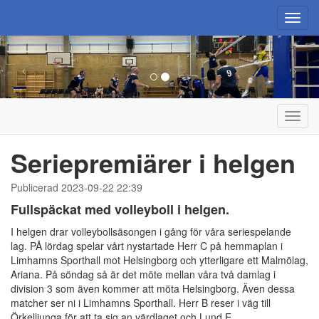
Toggl
navig
Toggl
navig
Seriepremiärer i helgen
Publicerad 2023-09-22 22:39
Fullspäckat med volleyboll i helgen.
I helgen drar volleybollsäsongen i gång för våra seriespelande
lag. PÅ lördag spelar vårt nystartade Herr C på hemmaplan i
Limhamns Sporthall mot Helsingborg och ytterligare ett Malmölag,
Ariana. På söndag så är det möte mellan våra två damlag i
division 3 som även kommer att möta Helsingborg. Även dessa
matcher ser ni i Limhamns Sporthall. Herr B reser i väg till
Örkelljunga för att ta sig an värdlaget och Lund E.